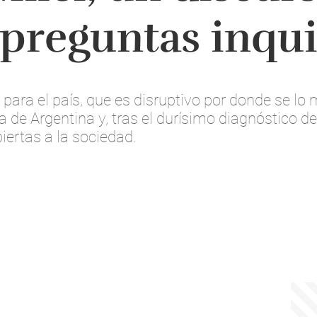
 preguntas inqu
para el país, que es disruptivo por donde se lo
 de Argentina y, tras el durísimo diagnóstico d
iertas a la sociedad.