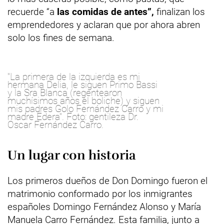
recuerde “a
las comidas de antes”,
finalizan los
emprendedores y aclaran que por ahora abren
solo los fines de semana.
"La primera de la izquierda es mi
hermana Delia, le siguen Primo Bassi
y la Sra Blanca (regentearon
muchísimos años el boliche) y siguen
mis padres Golo Fernández Carro y mi
madre Edera". Foto: gentileza Dr.
Oscar Fernández Carro.
Un lugar con historia
Los primeros dueños de Don Domingo fueron el
matrimonio conformado por los inmigrantes
españoles Domingo Fernández Alonso y María
Manuela Carro Fernández. Esta familia, junto a