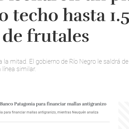
o techo hasta 1.
 de frutales
a la mitad. El gobierno de Río Negro le saldrá de
línea similar.
ia para financiar mallas antigranizo, mientras Neuquén analiza