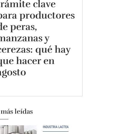
trámite clave
para productores
de peras,
manzanas y
cerezas: qué hay
que hacer en
agosto
 más leídas
INDUSTRIA LÁCTEA