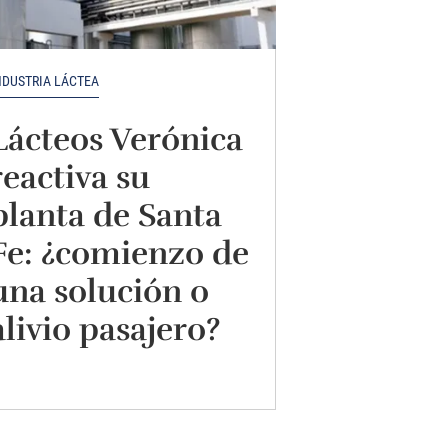
NDUSTRIA LÁCTEA
Lácteos Verónica
reactiva su
planta de Santa
Fe: ¿comienzo de
una solución o
alivio pasajero?