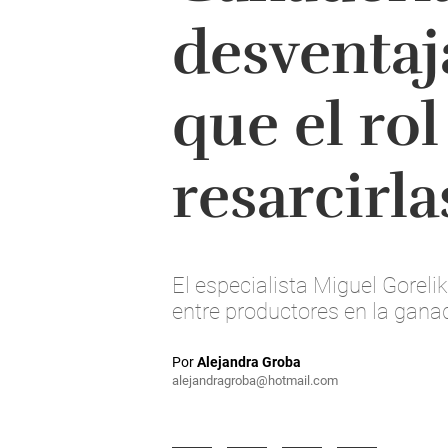
desventaj
que el rol
resarcirla
El especialista Miguel Goreli
entre productores en la ganad
Por
Alejandra Groba
alejandragroba@hotmail.com