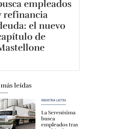
busca empleados
y refinancia
deuda: el nuevo
capítulo de
Mastellone
 más leídas
INDUSTRIA LÁCTEA
La Serenísima
busca
empleados tras