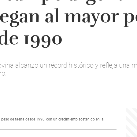
legan al mayor p
de 1990
ina alcanzó un récord histórico y refleja una me
ro.
r peso de faena desde 1990, con un crecimiento sostenido en la