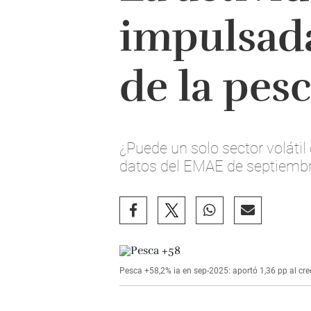
impulsada
de la pes
¿Puede un solo sector volátil
datos del EMAE de septiembr
Pesca +58,2% ia en sep-2025: aportó 1,36 pp al cre