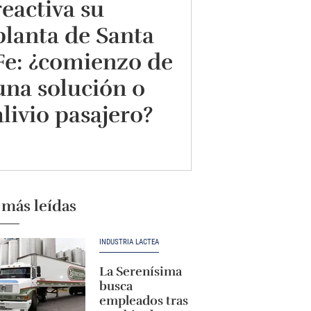
reactiva su
planta de Santa
Fe: ¿comienzo de
una solución o
alivio pasajero?
 más leídas
INDUSTRIA LÁCTEA
La Serenísima
busca
empleados tras