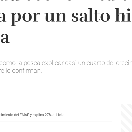
 por un salto hi
ca
 como la pesca explicar casi un cuarto del crec
e lo confirman.
cimiento del EMAE y explicó 27% del total.