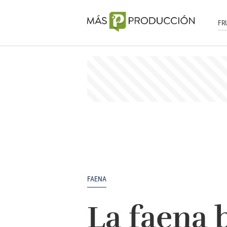
FR
FAENA
La faena 