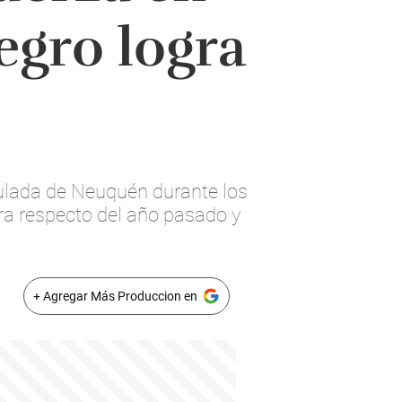
egro logra
mulada de Neuquén durante los
ra respecto del año pasado y
+ Agregar Más Produccion en