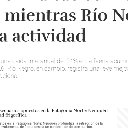
mientras Río N
a actividad
 una caída interanual del 24% en la faena acu
. Río Negro, en cambio, registra una leve mejo
acional.
estos en la Patagonia Norte: Neuquén profundiza la retracción de la
 los volúmenes de faena pese a un contexto de desaceleración.