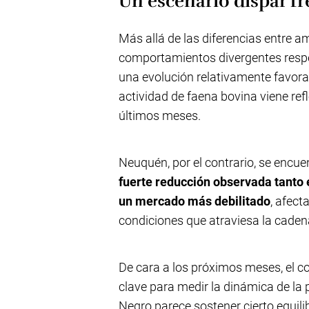
Un escenario dispar fr
Más allá de las diferencias entre a
comportamientos divergentes respe
una evolución relativamente favorab
actividad de faena bovina viene re
últimos meses.
Neuquén, por el contrario, se encu
fuerte reducción observada tanto
un mercado más debilitado
, afect
condiciones que atraviesa la cadena
De cara a los próximos meses, el c
clave para medir la dinámica de la
Negro parece sostener cierto equili