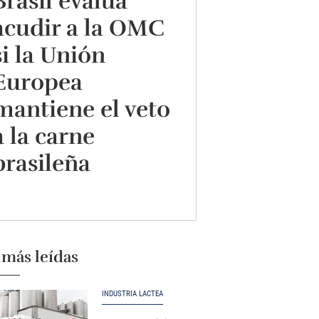
Brasil evalúa
acudir a la OMC
si la Unión
Europea
mantiene el veto
a la carne
brasileña
 más leídas
INDUSTRIA LÁCTEA