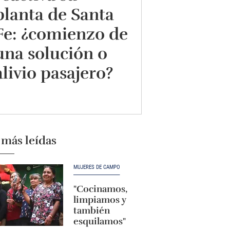
planta de Santa
Fe: ¿comienzo de
una solución o
alivio pasajero?
 más leídas
MUJERES DE CAMPO
"Cocinamos,
limpiamos y
también
esquilamos"