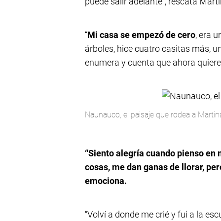
puede salir adelante”, rescata Marti
“
Mi casa se empezó de cero
, era 
árboles, hice cuatro casitas más, un 
enumera y cuenta que ahora quiere 
Naunauco, el paisaje que rodea a Martin
“Siento alegría cuando pienso en 
cosas, me dan ganas de llorar, pe
emociona.
“Volví a donde me crié y fui a la es