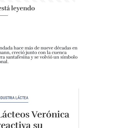
está leyendo
NDUSTRIA LÁCTEA
Lácteos Verónica
reactiva su