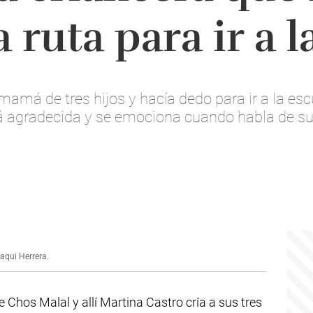
 ruta para ir a l
 mamá de tres hijos y hacía dedo para ir a la es
 agradecida y se emociona cuando habla de su
Jaqui Herrera.
Chos Malal y allí Martina Castro cría a sus tres