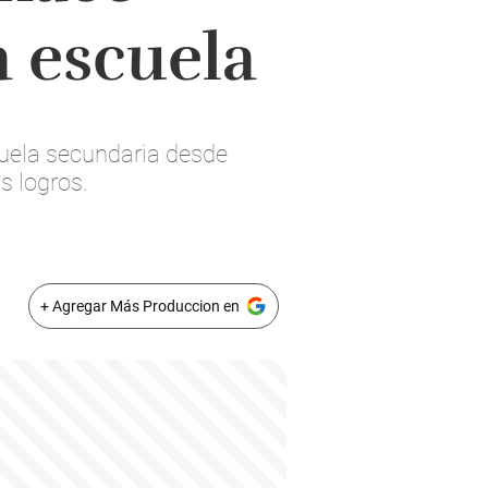
a escuela
cuela secundaria desde
s logros.
+ Agregar Más Produccion en