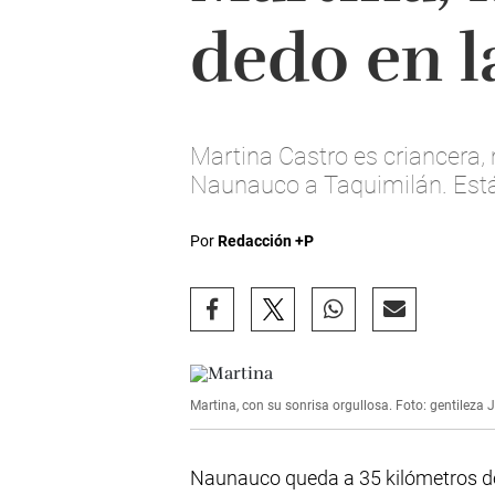
dedo en la
Martina Castro es criancera,
Naunauco a Taquimilán. Está
Por
Redacción +P
Martina, con su sonrisa orgullosa. Foto: gentileza 
Naunauco queda a 35 kilómetros de 