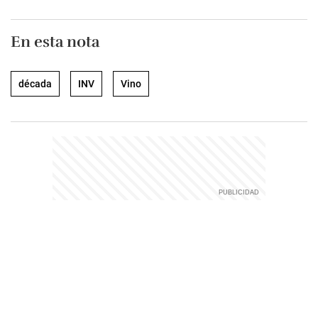
En esta nota
década
INV
Vino