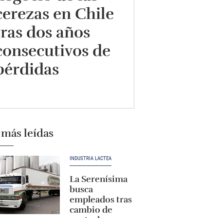
cerezas en Chile
tras dos años
consecutivos de
pérdidas
 más leídas
INDUSTRIA LÁCTEA
La Serenísima
busca
empleados tras
cambio de