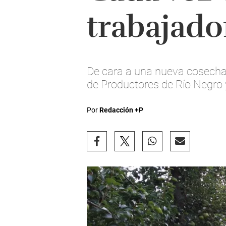
trabajado
De cara a una nueva cosecha d
de Productores de Río Negro
Por
Redacción +P