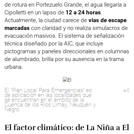
de rotura en Portezuelo Grande, el agua llegaría a
Cipolletti en un lapso de
12 a 24 horas
.
Actualmente, la ciudad carece de
vías de escape
marcadas
con claridad y no realiza simulacros de
evacuación masivos. El sistema de señalización
técnica diseñado por la AIC, que incluye
pictogramas y paneles direccionales en columnas
de alumbrado, brilla por su ausencia en la trama
urbana.
El "Plan Local Para Emergencias" es
AIC
de aplicación en las localidades que
se encuentran en el ámbito de la
Cuenca de los Ríos Limay, Neuquén y
Negro.
El factor climático: de La Niña a El