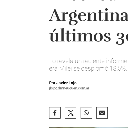
Argentina
últimos 3
Lo revela un reciente informe
era Milei se desplomó 18,5%.
Por
Javier Lojo
jlojo@lmneuquen.com.ar