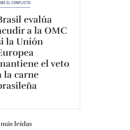
UBE EL CONFLICTO
Brasil evalúa
acudir a la OMC
si la Unión
Europea
mantiene el veto
a la carne
brasileña
 más leídas