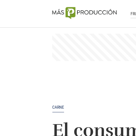
FR
CARNE
El consum