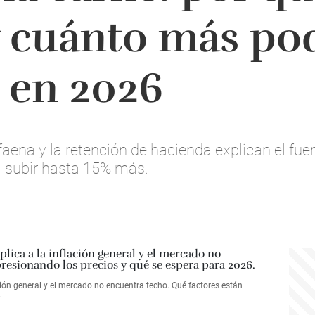
y cuánto más po
 en 2026
faena y la retención de hacienda explican el fue
ía subir hasta 15% más.
ación general y el mercado no encuentra techo. Qué factores están
.