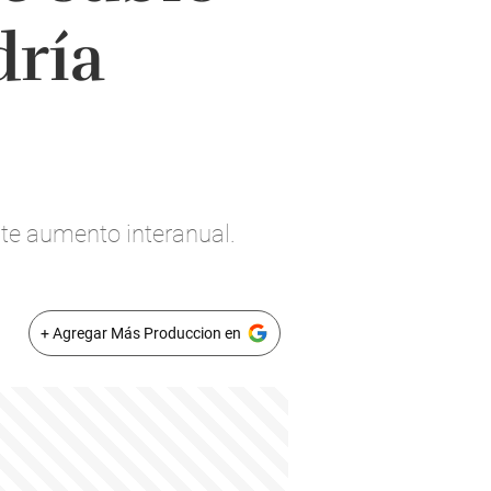
dría
rte aumento interanual.
+ Agregar Más Produccion en