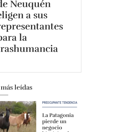
de Neuquén
eligen a sus
representantes
para la
trashumancia
 más leídas
PREOCUPANTE TENDENCIA
La Patagonia
pierde un
negocio