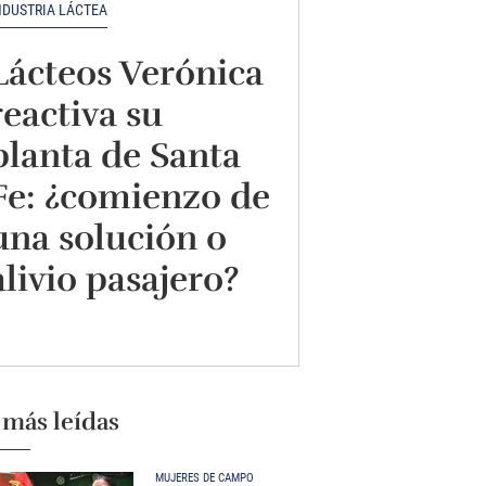
NDUSTRIA LÁCTEA
Lácteos Verónica
reactiva su
planta de Santa
Fe: ¿comienzo de
una solución o
alivio pasajero?
 más leídas
MUJERES DE CAMPO