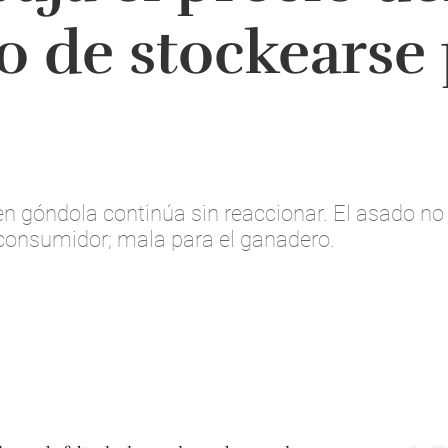
de stockearse p
en góndola continúa sin reaccionar. El asado no
consumidor; mala para el ganadero.