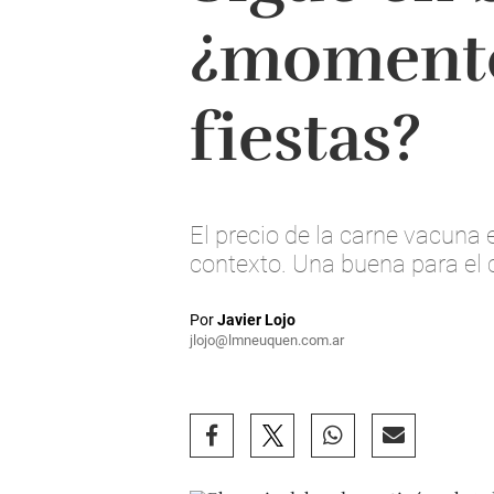
¿momento 
fiestas?
El precio de la carne vacuna 
contexto. Una buena para el 
Por
Javier Lojo
jlojo@lmneuquen.com.ar