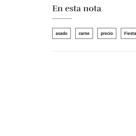
En esta nota
asado
carne
precio
Fiest