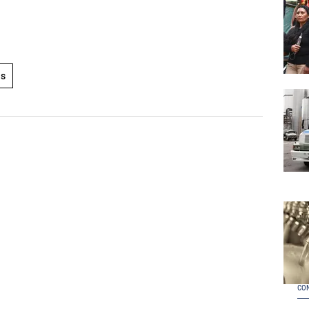
as
CO