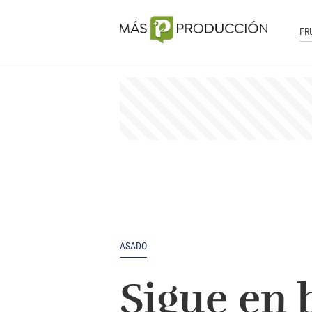
FR
ASADO
Sigue en b