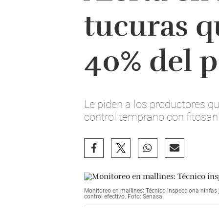
tucuras q
40% del p
Le piden a los productores qu
control temprano con fitosan
Monitoreo en mallines: Técnico inspecciona ninfas
control efectivo. Foto: Senasa