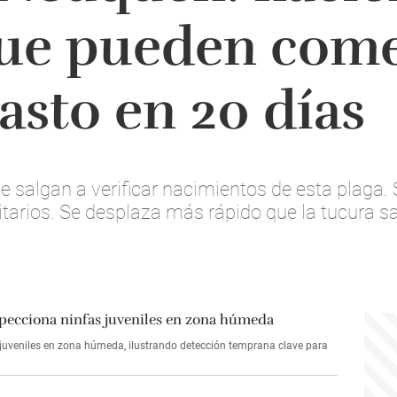
ue pueden come
asto en 20 días
e salgan a verificar nacimientos de esta plaga.
itarios. Se desplaza más rápido que la tucura s
 juveniles en zona húmeda, ilustrando detección temprana clave para