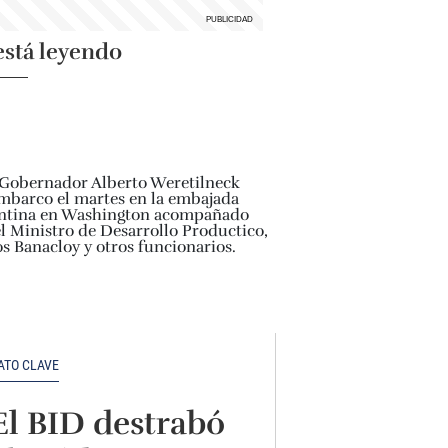
está leyendo
ATO CLAVE
El BID destrabó