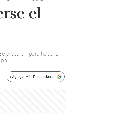
rse el
 Se preparan para hacer un
apo.
+ Agregar Más Produccion en