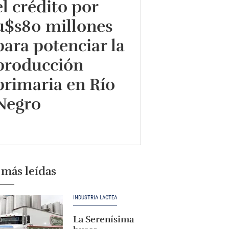
el crédito por
u$s80 millones
para potenciar la
producción
primaria en Río
Negro
 más leídas
INDUSTRIA LÁCTEA
La Serenísima