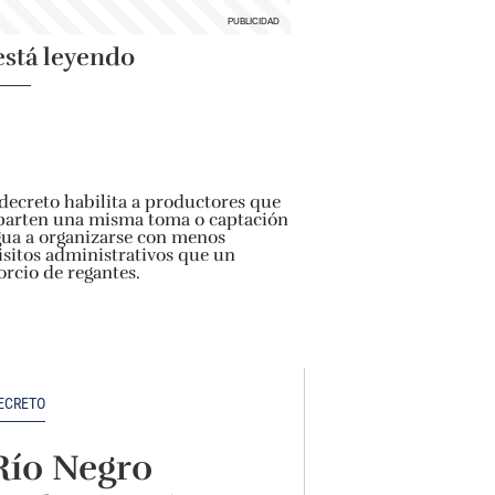
está leyendo
ECRETO
Río Negro