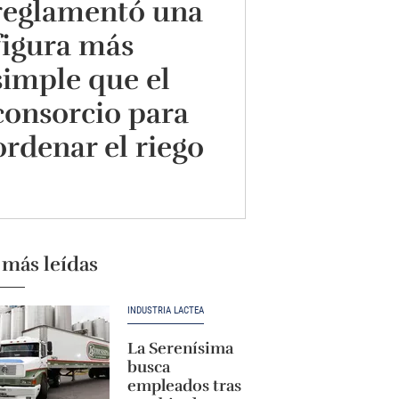
reglamentó una
figura más
simple que el
consorcio para
ordenar el riego
 más leídas
INDUSTRIA LÁCTEA
La Serenísima
busca
empleados tras