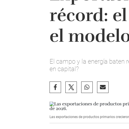
récord: e
el modelo
El campo y la energía baten r
en capital?
Las exportaciones de productos primarios creciero