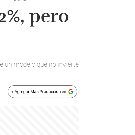
2%, pero
le un modelo que no invierte
+ Agregar Más Produccion en