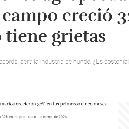
l campo creció 3
 tiene grietas
écords, pero la industria se hunde. ¿Es sostenib
n 32% en los primeros cinco meses de 2026.