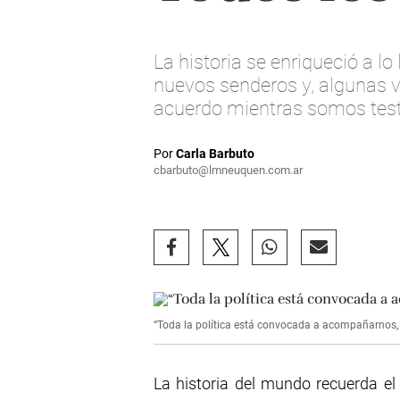
La historia se enriqueció a l
nuevos senderos y, algunas v
acuerdo mientras somos testi
Por
Carla Barbuto
cbarbuto@lmneuquen.com.ar
“Toda la política está convocada a acompañarnos, d
La historia del mundo recuerda e