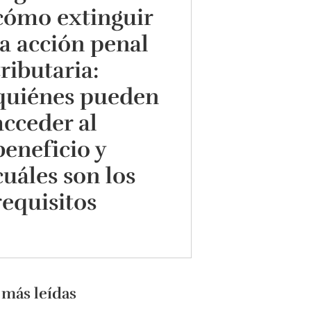
cómo extinguir
la acción penal
tributaria:
quiénes pueden
acceder al
beneficio y
cuáles son los
requisitos
 más leídas