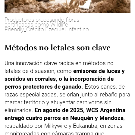
Productores procesando fibras
certificadas como Wildlife
Friendly_Crédito Ezequiel Infantino
Métodos no letales son clave
Una innovación clave radica en métodos no
letales de disuasión, como
emisores de luces y
sonidos en corrales, o la incorporación de
perros protectores de ganado.
Estos canes, de
razas especializadas, se crían junto al rebaño para
marcar territorio y ahuyentar carnívoros sin
eliminarlos.
En agosto de 2025, WCS Argentina
entregó cuatro perros en Neuquén y Mendoza
,
respaldado por Milkywire y Eukanuba, en zonas
monitoreadas con cámaras trampa que