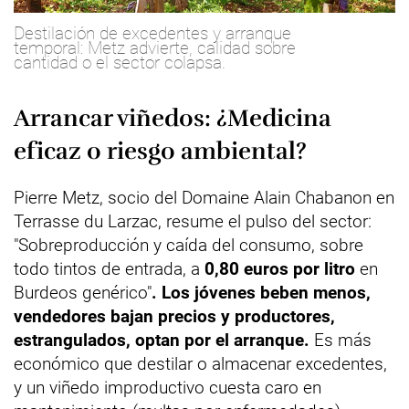
Destilación de excedentes y arranque
temporal: Metz advierte, calidad sobre
cantidad o el sector colapsa.
Arrancar viñedos: ¿Medicina
eficaz o riesgo ambiental?
Pierre Metz, socio del Domaine Alain Chabanon en
Terrasse du Larzac, resume el pulso del sector:
"Sobreproducción y caída del consumo, sobre
todo tintos de entrada, a
0,80 euros por litro
en
Burdeos genérico"
. Los jóvenes beben menos,
vendedores bajan precios y productores,
estrangulados, optan por el arranque.
Es más
económico que destilar o almacenar excedentes,
y un viñedo improductivo cuesta caro en