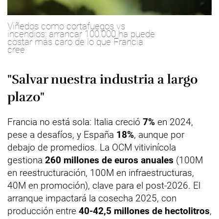
Viñedos como cortafuegos vs
incendios: arrancar 100.000 ha puede
costar más caro de lo que Francia
cree.
"Salvar nuestra industria a largo
plazo"
Francia no está sola: Italia creció
7%
en 2024,
pese a desafíos, y España
18%
, aunque por
debajo de promedios. La OCM vitivinícola
gestiona
260 millones de euros anuales
(100M
en reestructuración, 100M en infraestructuras,
40M en promoción), clave para el post-2026. El
arranque impactará la cosecha 2025, con
producción entre
40-42,5 millones de hectolitros
,