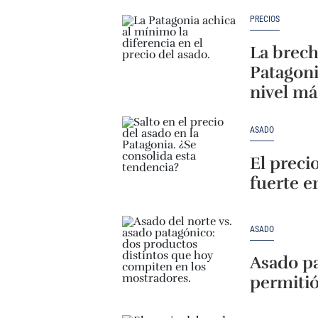
PRECIOS
La brech
Patagoni
nivel má
ASADO
El preci
fuerte e
ASADO
Asado p
permiti